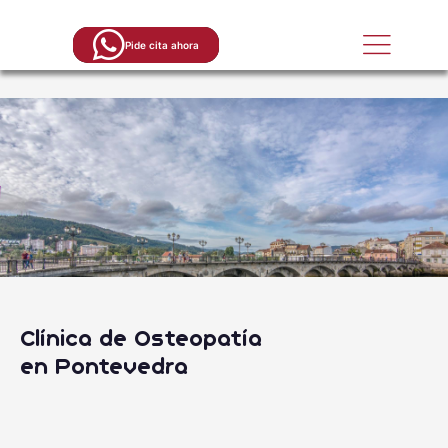
Ir
al
Pide cita ahora
contenido
Contacto
Clínica de Osteopatía
en Pontevedra