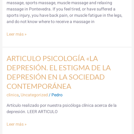
massage, sports massage, muscle massage and relaxing
massage in Pontevedra. If you feel tired, or have suffered a
sports injury, you have back pain, or muscle fatigue in the legs,
and do not know where to receive a massage in
Leer más »
ARTICULO
ARTICULO PSICOLOGÍA «LA
PSICOLOGÍA
DEPRESIÓN. EL ESTIGMA DE LA
«LA
DEPRESIÓN.
DEPRESIÓN EN LA SOCIEDAD
EL
CONTEMPORÁNEA
ESTIGMA
DE
clinica
,
Uncategorized
/
Pedro
LA
Artículo realizado por nuestra psicóloga clínica acerca de la
DEPRESIÓN
depresión. LEER ARTICULO
EN
LA
Leer más »
SOCIEDAD
CONTEMPORÁNEA