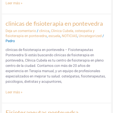
Leer más »
clinicas
clinicas de fisioterapia en pontevedra
de
Deja un comentario
/
clinica
,
Clinica Cubela, osteopatia y
fisioterapia
fisioterapia en pontevedra
,
escuela
,
NOTICIAS
,
Uncategorized
/
en
Pedro
pontevedra
clinicas de fisioterapia en pontevedra – Fisioterapeutas
Pontevedra Si estás buscando clinicas de fisioterapia en
pontevedra, Clínica Cubela es tu centro de fisioterapia en pleno
centro de la ciudad. Contamos con más de 20 años de
experiencia en Terapia manual, y un equipo de profesionales
especializados en mejorar tu salud. osteópatas, fisioterapeutas,
psicólogos, dietistas y acupuntores,
Leer más »
Fisioterapeutas
Fisioterapeutas pontevedra