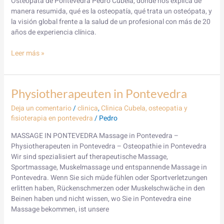
Osteópata de Pontevedra Pedro Cubela, donde nos explica de
manera resumida, qué es la osteopatía, qué trata un osteópata, y
la visión global frente a la salud de un profesional con más de 20
años de experiencia clínica.
Leer más »
Physiotherapeuten
Physiotherapeuten in Pontevedra
in
Deja un comentario
/
clinica
,
Clinica Cubela, osteopatia y
Pontevedra
fisioterapia en pontevedra
/
Pedro
MASSAGE IN PONTEVEDRA Massage in Pontevedra –
Physiotherapeuten in Pontevedra – Osteopathie in Pontevedra
Wir sind spezialisiert auf therapeutische Massage,
Sportmassage, Muskelmassage und entspannende Massage in
Pontevedra. Wenn Sie sich müde fühlen oder Sportverletzungen
erlitten haben, Rückenschmerzen oder Muskelschwäche in den
Beinen haben und nicht wissen, wo Sie in Pontevedra eine
Massage bekommen, ist unsere