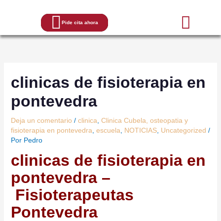
Ir
al
Pide cita ahora
contenido
clinicas de fisioterapia en
Contacto
pontevedra
Deja un comentario
/
clinica
,
Clinica Cubela, osteopatia y
fisioterapia en pontevedra
,
escuela
,
NOTICIAS
,
Uncategorized
/
Por
Pedro
clinicas de fisioterapia en
pontevedra –
Fisioterapeutas
Pontevedra